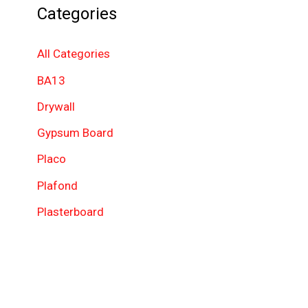
Categories
c
h
All Categories
f
BA13
o
Drywall
r
Gypsum Board
:
Placo
Plafond
Plasterboard