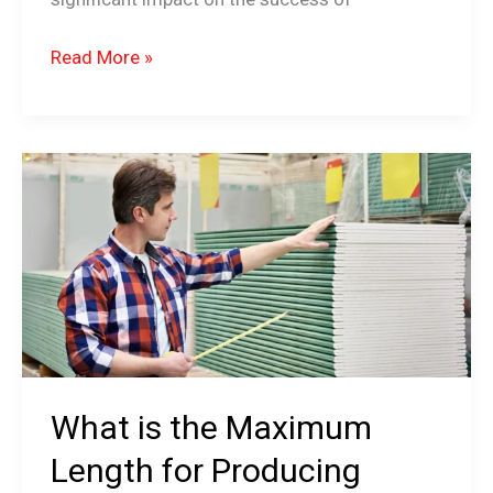
Read More »
What
is
the
Maximum
Length
for
Producing
Lightweight
Gypsum
What is the Maximum
Boards?
Length for Producing