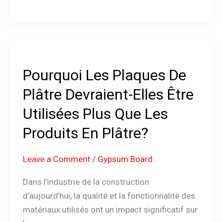
Pourquoi
Les
Pourquoi Les Plaques De
Plaques
De
Plâtre Devraient-Elles Être
Plâtre
Utilisées Plus Que Les
Devraient-
Elles
Produits En Plâtre?
Être
Utilisées
Leave a Comment
/
Gypsum Board
Plus
Dans l’industrie de la construction
Que
d’aujourd’hui, la qualité et la fonctionnalité des
Les
matériaux utilisés ont un impact significatif sur
Produits