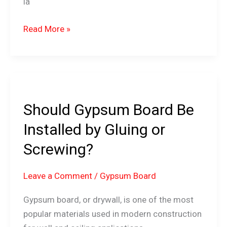
la
En
Plâtre?
Read More »
Should
Gypsum
Should Gypsum Board Be
Board
Be
Installed by Gluing or
Installed
Screwing?
by
Gluing
Leave a Comment
/
Gypsum Board
or
Screwing?
Gypsum board, or drywall, is one of the most
popular materials used in modern construction