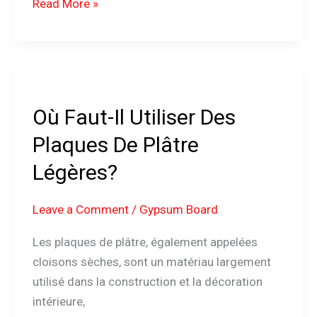
Read More »
Où
Faut-
Où Faut-Il Utiliser Des
Il
Utiliser
Plaques De Plâtre
Des
Légères?
Plaques
De
Leave a Comment
/
Gypsum Board
Plâtre
Légères?
Les plaques de plâtre, également appelées
cloisons sèches, sont un matériau largement
utilisé dans la construction et la décoration
intérieure,