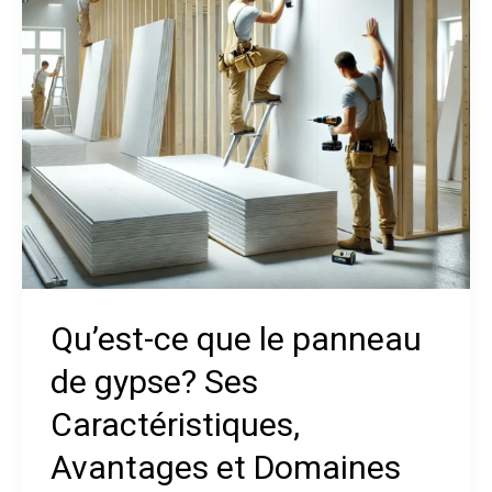
de
gypse?
Ses
Caractéristiques,
Avantages
et
Domaines
d’Application
Qu’est-ce que le panneau
de gypse? Ses
Caractéristiques,
Avantages et Domaines