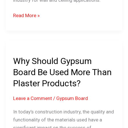
industry for wall and ceiling applications.
Read More »
Why
Should
Why Should Gypsum
Gypsum
Board
Board Be Used More Than
Be
Plaster Products?
Used
More
Leave a Comment
/
Gypsum Board
Than
Plaster
In today’s construction industry, the quality and
Products?
functionality of the materials used have a
significant impact on the success of