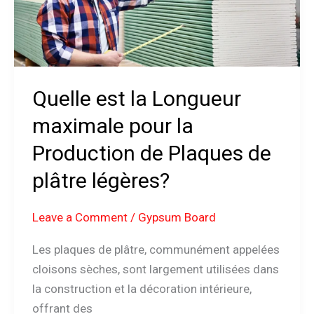
maximale
pour
la
Production
de
Quelle est la Longueur
Plaques
maximale pour la
de
Production de Plaques de
plâtre
légères?
plâtre légères?
Leave a Comment
/
Gypsum Board
Les plaques de plâtre, communément appelées
cloisons sèches, sont largement utilisées dans
la construction et la décoration intérieure,
offrant des