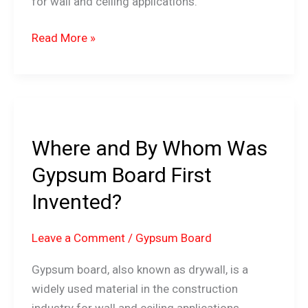
for wall and ceiling applications.
Read More »
Where
and
Where and By Whom Was
By
Whom
Gypsum Board First
Was
Invented?
Gypsum
Board
Leave a Comment
/
Gypsum Board
First
Invented?
Gypsum board, also known as drywall, is a
widely used material in the construction