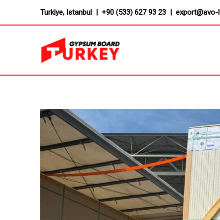
Skip
Turkiye, Istanbul | +90 (533) 627 93 23 | export@avo-
to
content