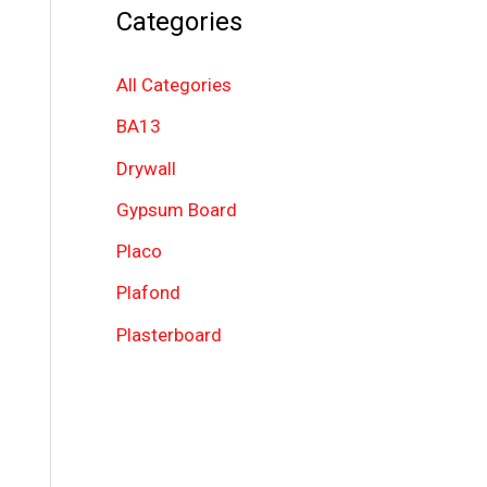
Categories
h
f
All Categories
o
BA13
r
Drywall
:
Gypsum Board
Placo
Plafond
Plasterboard