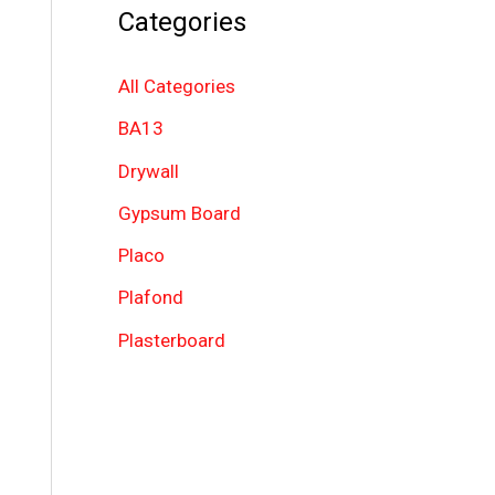
Categories
h
f
All Categories
o
BA13
r
Drywall
:
Gypsum Board
Placo
Plafond
Plasterboard