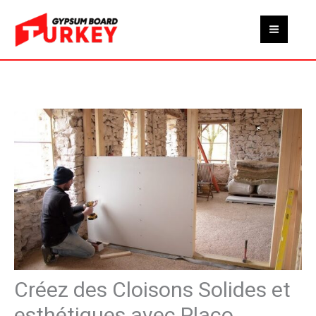
Skip
to
content
Créez des Cloisons Solides et
esthétiques avec Placo