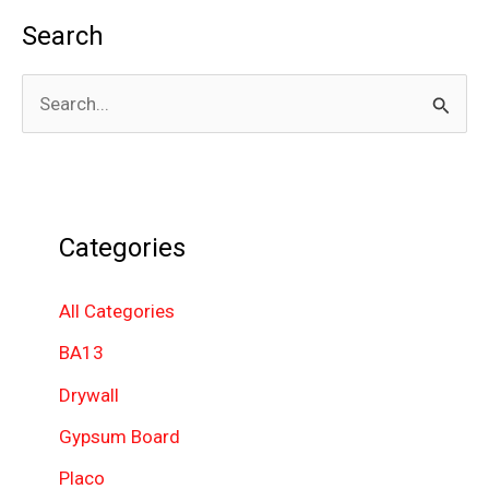
Search
S
e
a
r
Categories
c
h
All Categories
f
BA13
o
Drywall
r
Gypsum Board
:
Placo