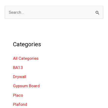
S
e
a
r
Categories
c
h
All Categories
f
BA13
o
Drywall
r
Gypsum Board
:
Placo
Plafond